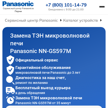
+7 (800) 101-14-79
Сервисный центр Panasonic
в
Ежедневно с 9:00 до 21:00
Перми
Сервисный центр Panasonic
Каталог устройств
Ре
Замена ТЭН микроволновой
печи
Panasonic NN-GS597M
Официальный сервис
Гарантийное обслуживание
микроволновой печи Panasonic до 3 лет
Диагностика за наш счет,
ремонт по желанию
Бесплатный выезд курьера
в день обращения
Замена ТЭН микроволновой печи
Panasonic NN-GS597M от 35 минут